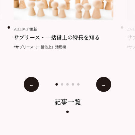
2021.04.27更新
2021
サブリース・一括借上の特長を知る
サ
#サブリース（一括借上）活用術
#サ
記事一覧