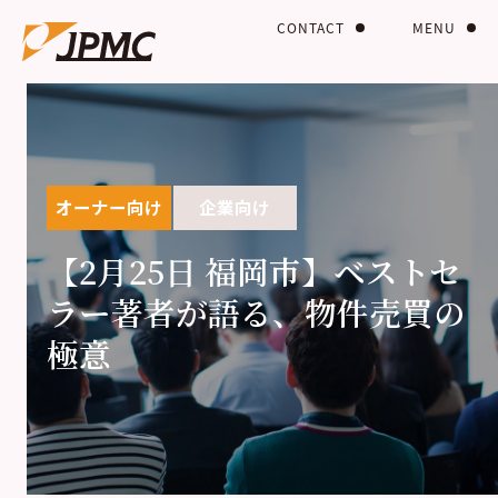
CONTACT
MENU
オーナー向け
企業向け
【2月25日 福岡市】ベストセ
ラー著者が語る、物件売買の
極意