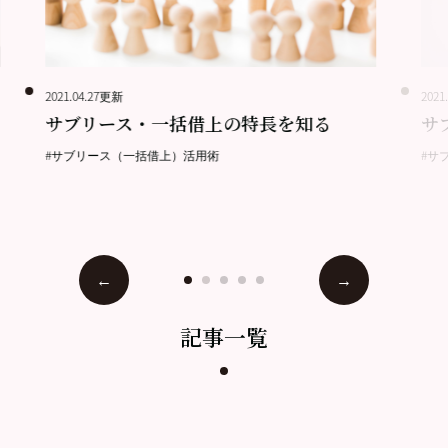
2021.04.27更新
2021
サブリース・一括借上の特長を知る
サ
#サブリース（一括借上）活用術
#サ
記事一覧