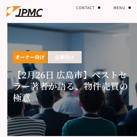
CONTACT
MENU
オーナー向け
企業向け
【2月26日 広島市】ベストセ
ラー著者が語る、物件売買の
極意