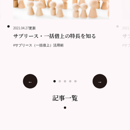
2021.04.27更新
2021
サブリース・一括借上の特長を知る
サ
#サブリース（一括借上）活用術
#サ
記事一覧