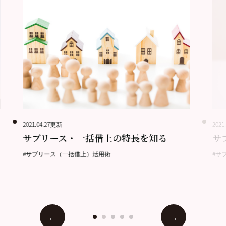
2021.04.27更新
2021
サブリース・一括借上の特長を知る
サ
#サブリース（一括借上）活用術
#サ