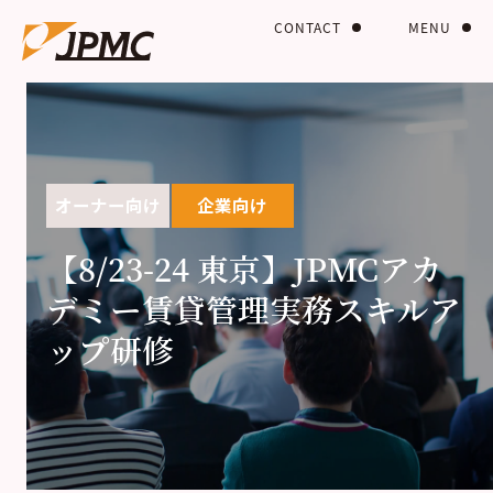
CONTACT
MENU
オーナー向け
企業向け
【8/23-24 東京】JPMCアカ
デミー賃貸管理実務スキルア
ップ研修