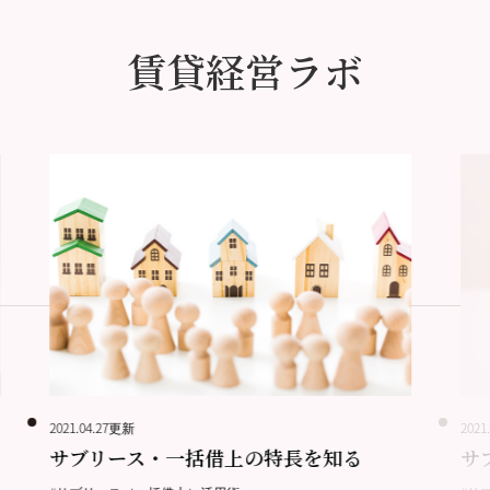
賃貸経営ラボ
2021.04.27更新
2021
サブリース・一括借上の特長を知る
サ