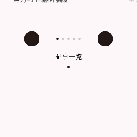
#サブリース（一括借上）活用術
#サ
記事一覧