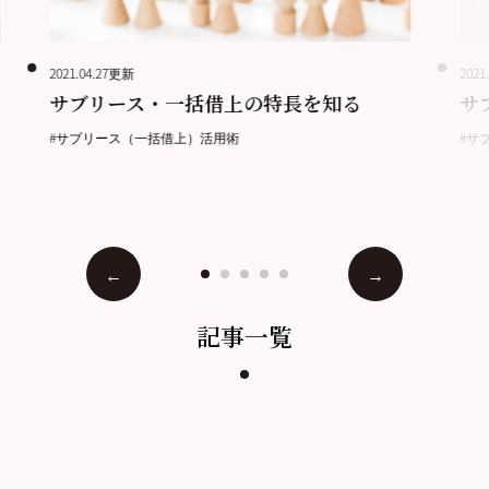
2021.04.27更新
2021
サブリース・一括借上の特長を知る
サ
#サブリース（一括借上）活用術
#サ
記事一覧