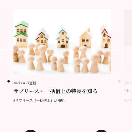
2021.04.27更新
2021
サブリース・一括借上の特長を知る
サ
#サブリース（一括借上）活用術
#サ