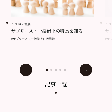
2021.04.27更新
2021
サブリース・一括借上の特長を知る
サ
#サブリース（一括借上）活用術
#サ
記事一覧