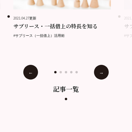
2021.04.27更新
2021
サブリース・一括借上の特長を知る
サ
#サブリース（一括借上）活用術
#サ
記事一覧