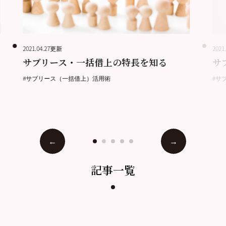
2021.04.27更新
2021
サブリース・一括借上の特長を知る
サ
#サブリース（一括借上）活用術
#サ
記事一覧