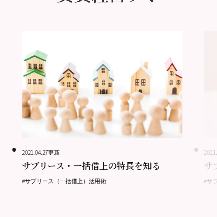
2021.04.27更新
2021
サブリース・一括借上の特長を知る
サ
#サブリース（一括借上）活用術
#サ