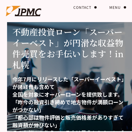
CONTACT
MENU
オーナー向け
企業向け
不動産投資ローン「スーパー
イーベスト」が円滑な収益物
件売買をお手伝いします！in
札幌
今年7月にリリースした「スーパーイーベスト」
が諸経費も含めて
全国を対象にオーバーローンを提供致します。
「昨今の融資引き締めで地方物件が満額ローン
がつかない」
「都心部は物件評価と販売価格差がありすぎて
融資額が伸びない」