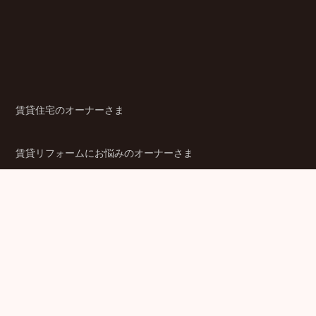
賃貸住宅のオーナーさま
賃貸リフォームにお悩みのオーナーさま
シニア賃貸住宅のご検討者さま
商品ラインアップ
金融機関のみなさま
JPMCの強み
パートナー企業のみなさま