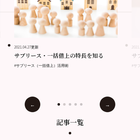
2021.04.27更新
2021
サブリース・一括借上の特長を知る
サ
#サブリース（一括借上）活用術
#サ
記事一覧