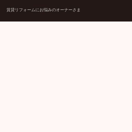
賃貸リフォームにお悩みのオーナーさま
シニア賃貸住宅のご検討者さま
商品ラインアップ
金融機関のみなさま
JPMCの強み
パートナー企業のみなさま
成功事例
企業情報
賃貸経営ラボ
IR情報
セミナー情報
採用情報