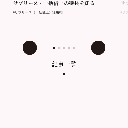
サブリース・一括借上の特長を知る
サ
#サブリース（一括借上）活用術
#サ
記事一覧