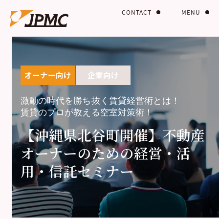
CONTACT
MENU
オーナー向け
企業向け
激動の時代を勝ち抜く賃貸経営術とは！
賃貸のプロが教える空室対策術！
【沖縄県北谷町開催】不動産
オーナーのための経営・活
用・信託セミナー