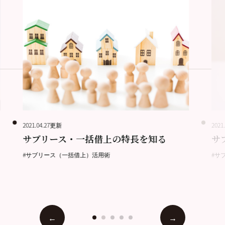
2021.04.27更新
2021
サブリース・一括借上の特長を知る
サ
#サブリース（一括借上）活用術
#サ