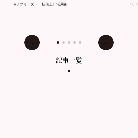
#サブリース（一括借上）活用術
#サ
記事一覧