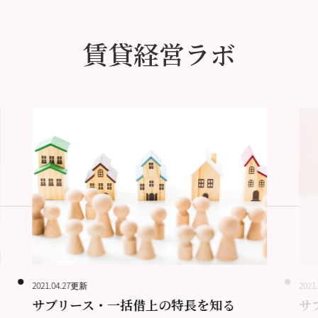
賃貸経営ラボ
2021.04.27更新
2021
サブリース・一括借上の特長を知る
サ