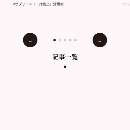
#サブリース（一括借上）活用術
#サ
記事一覧