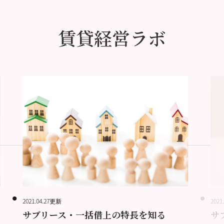
賃貸経営ラボ
2021.04.27更新
2021
サブリース・一括借上の特長を知る
サ