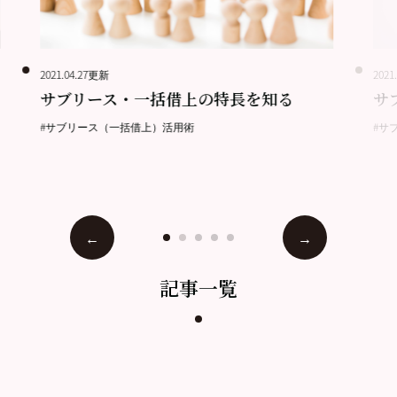
2021.04.27更新
2021
サブリース・一括借上の特長を知る
サ
#サブリース（一括借上）活用術
#サ
記事一覧