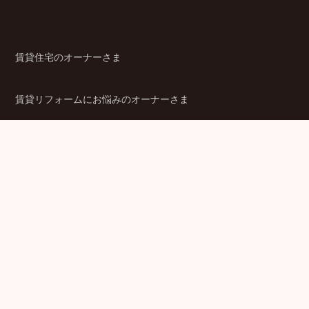
賃貸住宅のオーナーさま
賃貸リフォームにお悩みのオーナーさま
シニア賃貸住宅のご検討者さま
商品ラインアップ
金融機関のみなさま
JPMCの強み
パートナー企業のみなさま
成功事例
企業情報