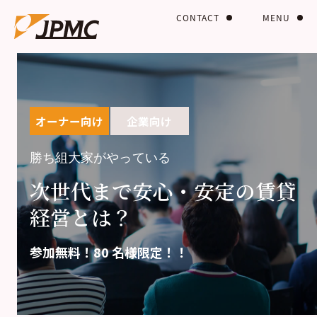
CONTACT
MENU
オーナー向け
企業向け
勝ち組大家がやっている
次世代まで安心・安定の賃貸
経営とは？
参加無料！80 名様限定！！