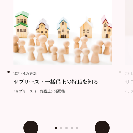
2021.04.27更新
2021
サブリース・一括借上の特長を知る
サ
#サブリース（一括借上）活用術
#サ