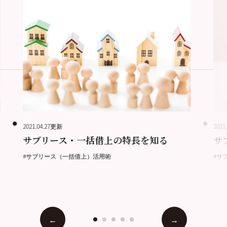
2021.04.27更新
2021
サブリース・一括借上の特長を知る
サ
#サブリース（一括借上）活用術
#サ