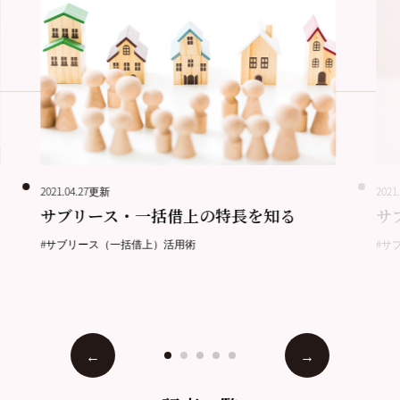
2021.04.27更新
2021
サブリース・一括借上の特長を知る
サ
#サブリース（一括借上）活用術
#サ