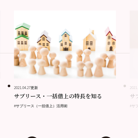
2021.04.27更新
2021
サブリース・一括借上の特長を知る
サ
#サブリース（一括借上）活用術
#サ