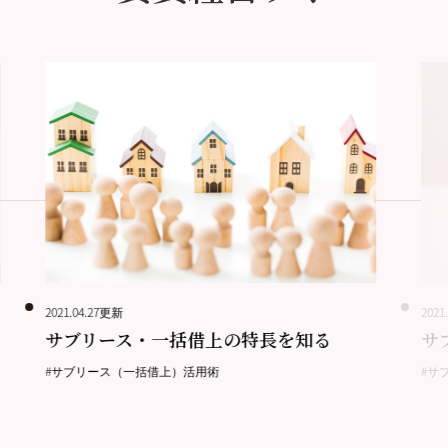
2021.04.27更新
2021
サブリース・一括借上の特長を知る
サ
#サブリース（一括借上）活用術
#サ