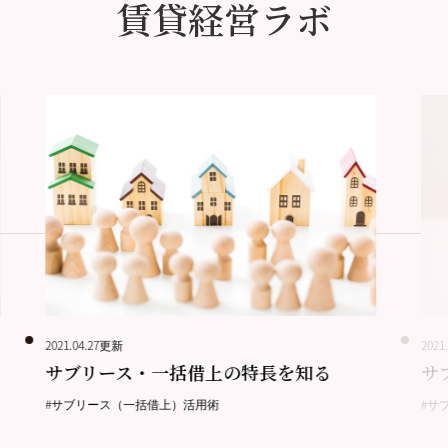
賃貸経営ラボ
2021.04.27更新
2021
サブリース・一括借上の特長を知る
サ
#サブリース（一括借上）活用術
#サ