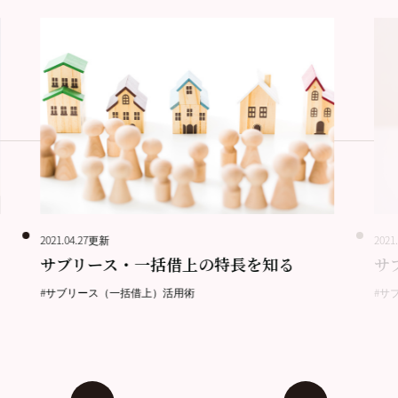
2021.04.27更新
2021
サブリース・一括借上の特長を知る
サ
#サブリース（一括借上）活用術
#サ