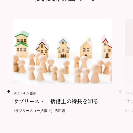
2021.04.27更新
2021
サブリース・一括借上の特長を知る
サ
#サブリース（一括借上）活用術
#サ