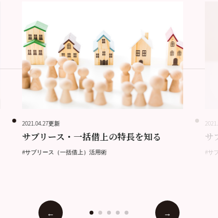
2021.04.27更新
2021
サブリース・一括借上の特長を知る
サ
#サブリース（一括借上）活用術
#サ