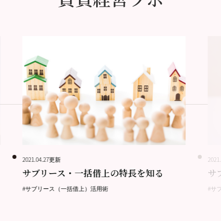
2021.04.27更新
2021
サブリース・一括借上の特長を知る
サ
#サブリース（一括借上）活用術
#サ