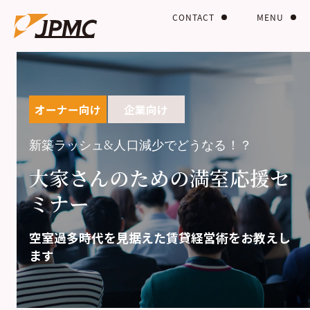
CONTACT
MENU
オーナー向け
企業向け
新築ラッシュ&人口減少でどうなる！？
大家さんのための満室応援セ
ミナー
空室過多時代を見据えた賃貸経営術をお教えし
ます