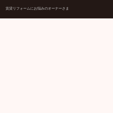
賃貸リフォームにお悩みのオーナーさま
シニア賃貸住宅のご検討者さま
商品ラインアップ
金融機関のみなさま
JPMCの強み
パートナー企業のみなさま
成功事例
企業情報
賃貸経営ラボ
IR情報
セミナー情報
採用情報