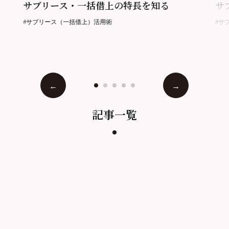
サブリース・一括借上の特長を知る
サ
#サブリース（一括借上）活用術
#サ
記事一覧