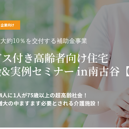
企業向け
大約10％を交付する補助金事業
ビス付き高齢者向け住宅
&実例セミナー in南古谷
は4人に1人が75歳以上の超高齢社会！
増大の中ますます必要とされる介護施設！