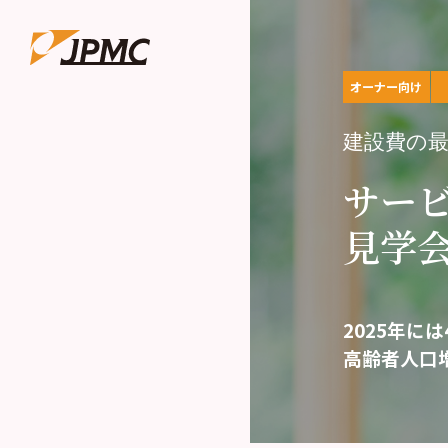
オーナー向け
建設費の最
サー
見学会
2025年に
高齢者人口