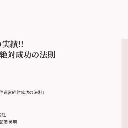
の実績!!
絶対成功の法則
サ高住運営絶対成功の法則』
会社
武藤 英明