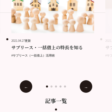
2021.04.27更新
2021
サブリース・一括借上の特長を知る
サ
#サブリース（一括借上）活用術
#サ
記事一覧