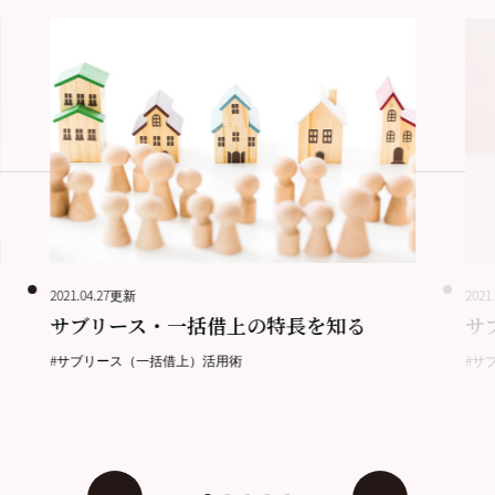
2021.04.27更新
2021
サブリース・一括借上の特長を知る
サ
#サブリース（一括借上）活用術
#サ