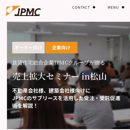
CONTACT
MENU
オーナー向け
企業向け
賃貸住宅総合企業JPMCグループが贈る
売上拡大セミナー in松山
不動産会社様、建築会社様向けに
JPMCのサブリースを活用した受注・受託促進
術を解説！