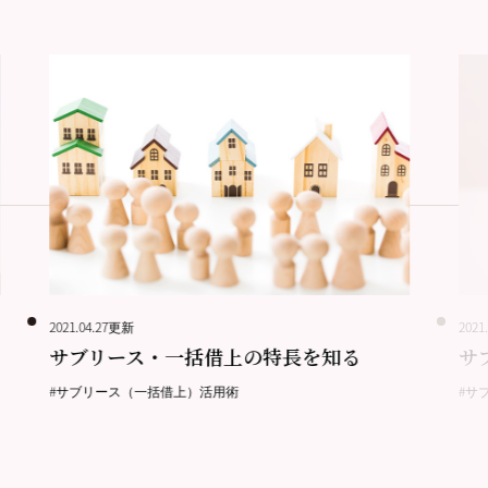
2021.04.27更新
2021
サブリース・一括借上の特長を知る
サ
#サブリース（一括借上）活用術
#サ