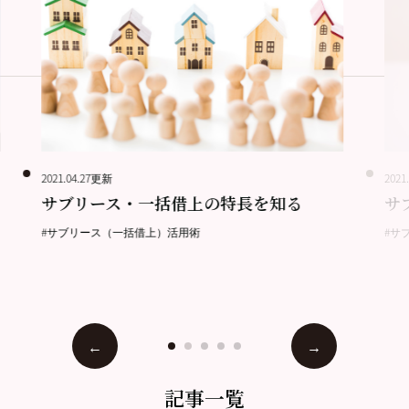
2021.04.27更新
2021
サブリース・一括借上の特長を知る
サ
#サブリース（一括借上）活用術
#サ
記事一覧