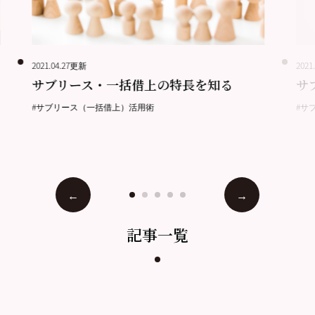
2021.04.27更新
2021
サブリース・一括借上の特長を知る
サ
#サブリース（一括借上）活用術
#サ
記事一覧