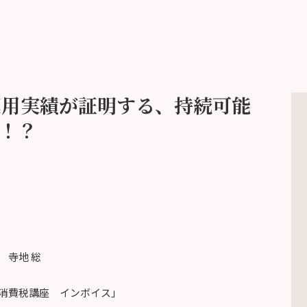
運用実績が証明する、持続可能
！？
」
寺地 総
消費税講座 インボイス」