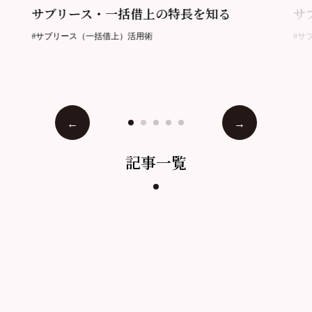
サブリース・一括借上の特長を知る
サ
#サブリース（一括借上）活用術
#サ
記事一覧