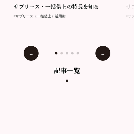
サブリース・一括借上の特長を知る
サ
#サブリース（一括借上）活用術
#サ
記事一覧