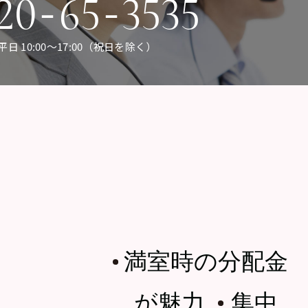
-
-
20
65
3535
平日 10:00〜17:00（祝日を除く）
満室時の分配金
・
が魅力
集中
・