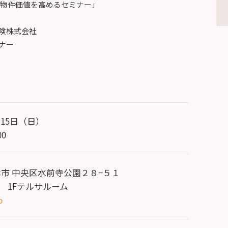
 物件価値を高めるセミナー」
険株式会社
ナー
月15日（日）
00
本市 中央区水前寺公園２８−５１
 1Fテルサルーム
p