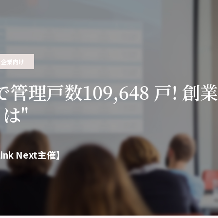
企業向け
で管理戸数109,648 戸!
は"
nk Next主催】