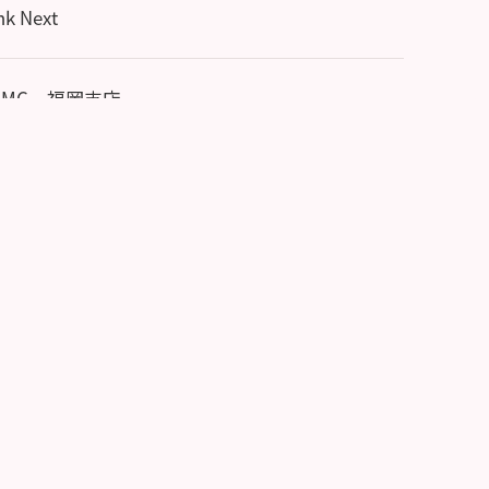
 Next
PMC 福岡支店
742-4132
申込み受付中のイベント・セミナー