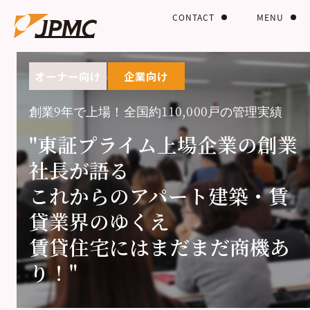
CONTACT
MENU
オーナー向け
企業向け
創業9年で上場！全国約110,000戸の管理実績
"東証プライム上場企業の創業
社長が語る
これからのアパート建築・賃
貸業界のゆくえ
賃貸住宅にはまだまだ商機あ
り！"