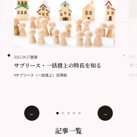
2021.04.27更新
2021
サブリース・一括借上の特長を知る
サ
#サブリース（一括借上）活用術
#サ
記事一覧