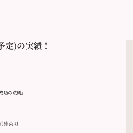
戸(予定)の実績！
！
成功の法則』
武藤 英明