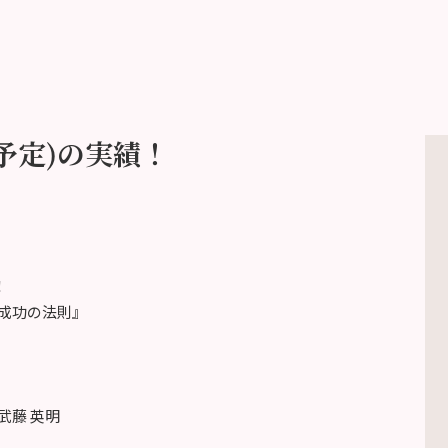
戸(予定)の実績！
！
成功の法則』
武藤 英明