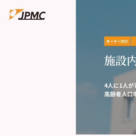
オーナー向け
施設内
4人に1人が
高齢者人口