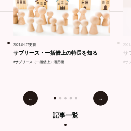
2021.04.27更新
2021
サブリース・一括借上の特長を知る
サ
#サブリース（一括借上）活用術
#サ
記事一覧