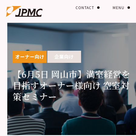
CONTACT
MENU
オーナー向け
企業向け
【6月5日 岡山市】満室経営を
目指すオーナー様向け 空室対
策セミナー