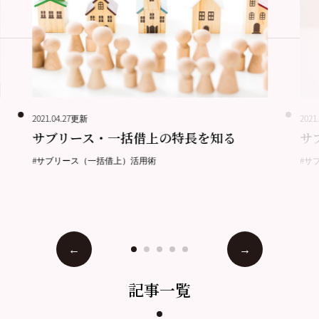
2021.04.27更新
2021
サブリース・一括借上の特長を知る
サ
#サブリース（一括借上）活用術
#サ
記事一覧