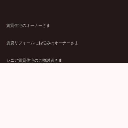
賃貸住宅のオーナーさま
賃貸リフォームにお悩みのオーナーさま
シニア賃貸住宅のご検討者さま
商品ラインアップ
金融機関のみなさま
JPMCの強み
パートナー企業のみなさま
成功事例
企業情報