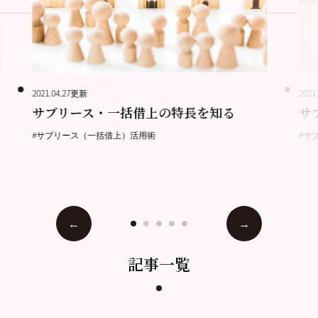
2021.04.27更新
2021
サブリース・一括借上の特長を知る
サ
#サブリース（一括借上）活用術
#サ
記事一覧