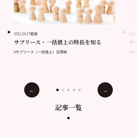
2021.04.27更新
2021
サブリース・一括借上の特長を知る
サ
#サブリース（一括借上）活用術
#サ
記事一覧