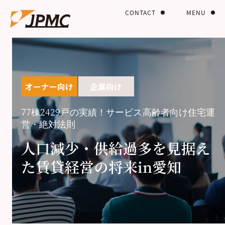
CONTACT
MENU
オーナー向け
企業向け
77棟2429戸の実績！サービス高齢者向け住宅運
営・絶対法則
人口減少・供給過多を見据え
た賃貸経営の将来in愛知