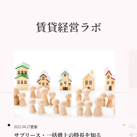
賃貸経営ラボ
2021.04.27更新
2021
サブリース・一括借上の特長を知る
サ