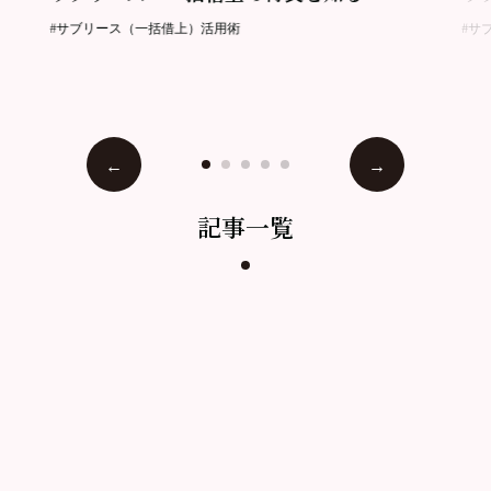
#サブリース（一括借上）活用術
#サ
記事一覧