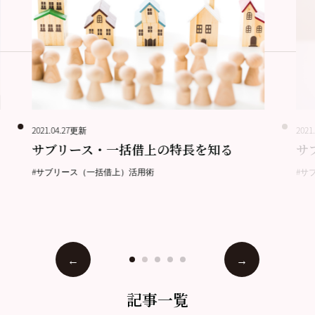
2021.04.27更新
2021
サブリース・一括借上の特長を知る
サ
#サブリース（一括借上）活用術
#サ
記事一覧