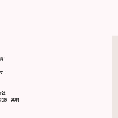
実績！
す！
会社
武藤 英明