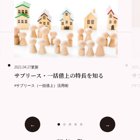
2021.04.27更新
2021
サブリース・一括借上の特長を知る
サ
#サブリース（一括借上）活用術
#サ