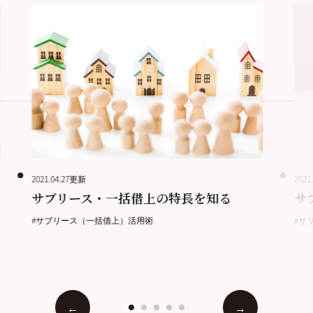
2021.04.27更新
2021
サブリース・一括借上の特長を知る
サ
#サブリース（一括借上）活用術
#サ