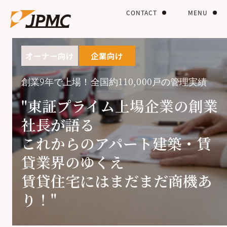
CONTACT
MENU
オーナー向け
企業向け
創業9年で上場！全国約110,000戸の管理実績
"東証プライム上場企業の創業
社長が語る
これからのアパート建築・賃
貸業界のゆくえ
賃貸住宅にはまだまだ商機あ
り！"